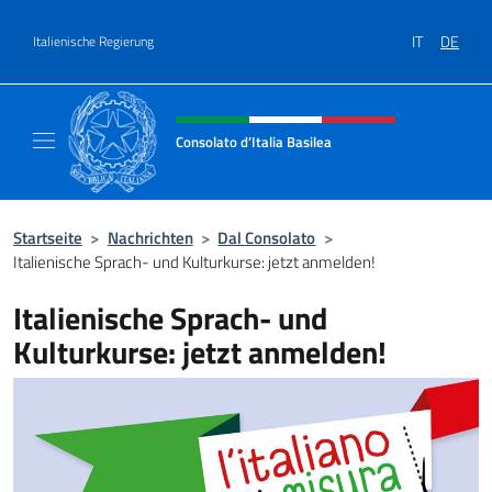
Zum Inhalt springen
IT
DE
Italienische Regierung
Header-Site, Social und Menü
Consolato d’Italia Basilea
Sito Ufficiale del Consolato Generale d’Itali
Startseite
>
Nachrichten
>
Dal Consolato
>
Italienische Sprach- und Kulturkurse: jetzt anmelden!
Italienische Sprach- und
Kulturkurse: jetzt anmelden!