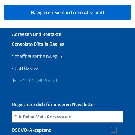
Navigieren Sie durch den Abschnitt
Fußbereich
Adressen und Kontakte
Consolato D’Italia Basilea
Schaffhauserrheinweg, 5
4058 Basilea
Tel:
+41 61 690 98 60
Registriere dich für unseren Newsletter
Geben Sie Ihre E-Mail ein
DSGVO-Akzeptanz