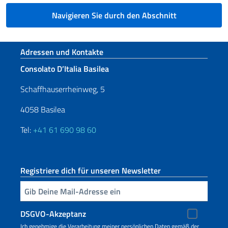
Navigieren Sie durch den Abschnitt
Fußbereich
Adressen und Kontakte
Consolato D’Italia Basilea
Schaffhauserrheinweg, 5
4058 Basilea
Tel:
+41 61 690 98 60
Registriere dich für unseren Newsletter
Geben Sie Ihre E-Mail ein
DSGVO-Akzeptanz
Ich genehmige die Verarbeitung meiner persönlichen Daten gemäß der