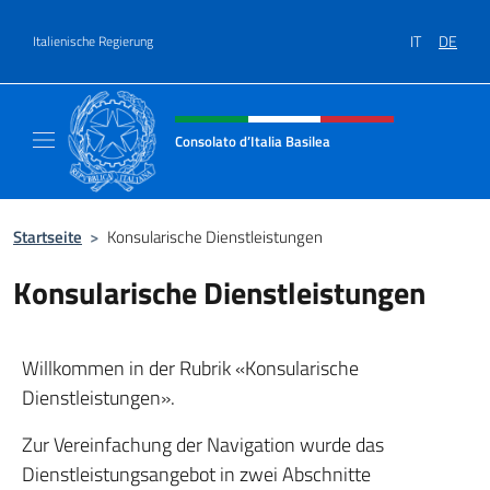
Zum Inhalt springen
IT
DE
Italienische Regierung
Header-Site, Social und Menü
Consolato d’Italia Basilea
Sito Ufficiale del Consolato Generale d’Itali
Startseite
>
Konsularische Dienstleistungen
Konsularische Dienstleistungen
Willkommen in der Rubrik «Konsularische
Dienstleistungen».
Zur Vereinfachung der Navigation wurde das
Dienstleistungsangebot in zwei Abschnitte