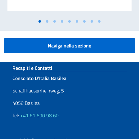
Naviga nella sezione
Sezione footer
Recapiti e Contatti
Consolato D’Italia Basilea
Schaffhauserrheinweg, 5
4058 Basilea
Tel:
+41 61 690 98 60