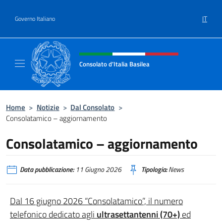
Salta al contenuto
IT
Governo Italiano
Intestazione sito, social e menù
Consolato d’Italia Basilea
Sito Ufficiale del Consolato Generale d’Itali
Home
>
Notizie
>
Dal Consolato
>
Consolatamico – aggiornamento
Consolatamico – aggiornamento
Data pubblicazione:
11 Giugno 2026
Tipologia:
News
Dal 16 giugno 2026 “
Consolatamico”, il numero
telefonico dedicato agli
ultrasettantenni (70+)
ed