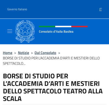
Salta al contenuto
IT
Governo Italiano
Intestazione sito, social e menù
Consolato d’Italia Basilea
Sito Ufficiale del Consolato Generale d’Itali
Home
>
Notizie
>
Dal Consolato
>
BORSE DI STUDIO PER L’ACCADEMIA D’ARTI E MESTIERI DELLO
SPETTACOLO...
BORSE DI STUDIO PER
L’ACCADEMIA D’ARTI E MESTIERI
DELLO SPETTACOLO TEATRO ALLA
SCALA