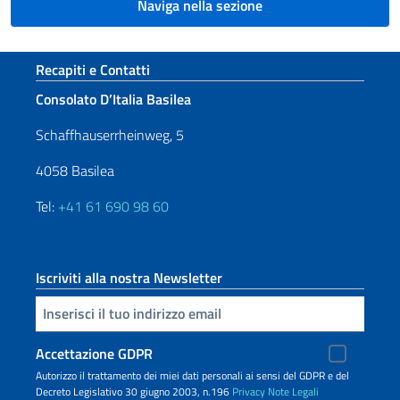
Naviga nella sezione
Sezione footer
Recapiti e Contatti
Consolato D’Italia Basilea
Schaffhauserrheinweg, 5
4058 Basilea
Tel:
+41 61 690 98 60
Iscriviti alla nostra Newsletter
Inserisci la tua email
Accettazione GDPR
Autorizzo il trattamento dei miei dati personali ai sensi del GDPR e del
Decreto Legislativo 30 giugno 2003, n.196
Privacy
Note Legali