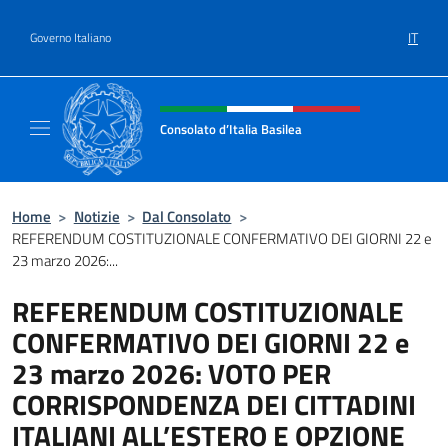
Salta al contenuto
IT
Governo Italiano
Intestazione sito, social e menù
Consolato d’Italia Basilea
Sito Ufficiale del Consolato Generale d’Itali
Home
>
Notizie
>
Dal Consolato
>
REFERENDUM COSTITUZIONALE CONFERMATIVO DEI GIORNI 22 e
23 marzo 2026:...
REFERENDUM COSTITUZIONALE
CONFERMATIVO DEI GIORNI 22 e
23 marzo 2026: VOTO PER
CORRISPONDENZA DEI CITTADINI
ITALIANI ALL’ESTERO E OPZIONE